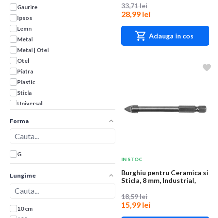
33,71 lei
Gaurire
28,99 lei
Ipsos
Lemn
Adauga in cos
Metal
Metal | Otel
Otel
Piatra
Plastic
Sticla
Universal
Uz general
Forma
G
IN STOC
Burghiu pentru Ceramica si
Lungime
Sticla, 8 mm, Industrial,
Harden
18,59 lei
15,99 lei
10 cm