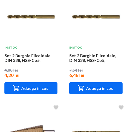
IN STOC
IN STOC
Set 2 Burghie Elicoidale,
Set 2 Burghie Elicoidale,
DIN 338, HSS-Co5,
DIN 338, HSS-Co5,
Diametru 1.7 mm,...
Diametru 3.1 mm,...
4,88 lei
7,54 lei
4,20 lei
6,48 lei
Adauga in cos
Adauga in cos