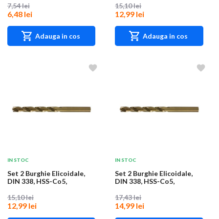
7,54 lei
15,10 lei
6,48 lei
12,99 lei
Adauga in cos
Adauga in cos
IN STOC
IN STOC
Set 2 Burghie Elicoidale,
Set 2 Burghie Elicoidale,
DIN 338, HSS-Co5,
DIN 338, HSS-Co5,
Diametru 5.4 mm,...
Diametru 5.6 mm,...
15,10 lei
17,43 lei
12,99 lei
14,99 lei