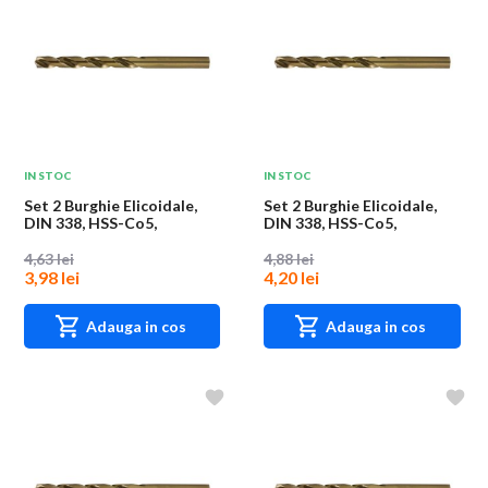
IN STOC
IN STOC
Set 2 Burghie Elicoidale,
Set 2 Burghie Elicoidale,
DIN 338, HSS-Co5,
DIN 338, HSS-Co5,
Diametru 1.5 mm,...
Diametru 1.6 mm,...
4,63 lei
4,88 lei
3,98 lei
4,20 lei
Adauga in cos
Adauga in cos