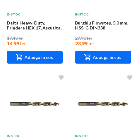
IN STOC
IN STOC
Dalta Heavy-Duty,
Burghiu Flowstep, 5.0 mm,
Prindere HEX 17, Ascutita,
HSS-G DIN338
Industrial, Har...
17,43 lei
27,90 lei
14,99 lei
23,99 lei
Adauga in cos
Adauga in cos
IN STOC
IN STOC