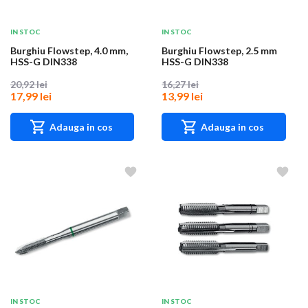
IN STOC
IN STOC
Burghiu Flowstep, 4.0 mm,
Burghiu Flowstep, 2.5 mm
HSS-G DIN338
HSS-G DIN338
20,92 lei
16,27 lei
17,99 lei
13,99 lei
Adauga in cos
Adauga in cos
IN STOC
IN STOC