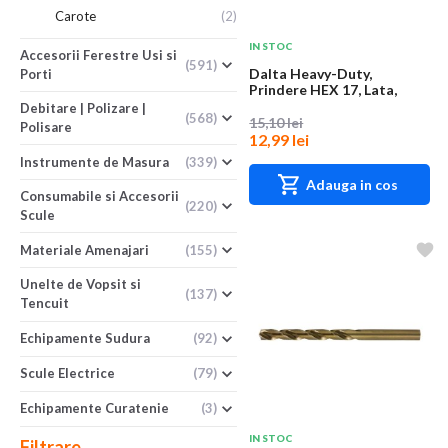
Carote
(2)
IN STOC
Accesorii Ferestre Usi si
(591)
Dalta Heavy-Duty,
Porti
Prindere HEX 17, Lata,
Industrial, Harden
Debitare | Polizare |
(568)
15,10 lei
Polisare
12,99 lei
Instrumente de Masura
(339)
Adauga in cos
Consumabile si Accesorii
(220)
Scule
Materiale Amenajari
(155)
Unelte de Vopsit si
(137)
Tencuit
Echipamente Sudura
(92)
Scule Electrice
(79)
Echipamente Curatenie
(3)
IN STOC
Filtrare