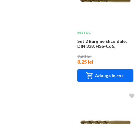
IN STOC
Set 2 Burghie Elicoidale,
DIN 338, HSS-Co5,
Diametru 3.5 mm,...
9,60 lei
8,25 lei
Adauga in cos