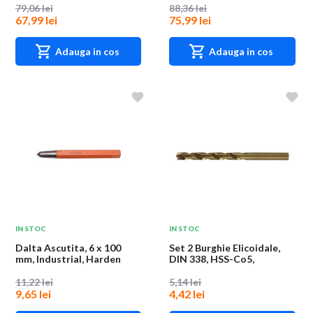
79,06 lei
88,36 lei
67,99 lei
75,99 lei
Adauga in cos
Adauga in cos
IN STOC
IN STOC
Dalta Ascutita, 6 x 100
Set 2 Burghie Elicoidale,
mm, Industrial, Harden
DIN 338, HSS-Co5,
Diametru 2 mm, L...
11,22 lei
5,14 lei
9,65 lei
4,42 lei