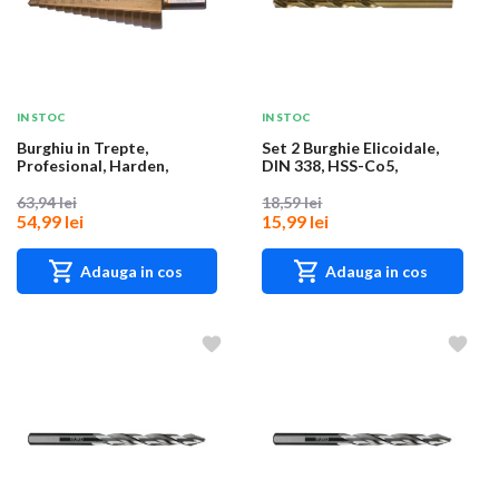
IN STOC
IN STOC
Burghiu in Trepte,
Set 2 Burghie Elicoidale,
Profesional, Harden,
DIN 338, HSS-Co5,
Domeniu 4 - 32 mm, P...
Diametru 5.5 mm,...
63,94 lei
18,59 lei
54,99 lei
15,99 lei
Adauga in cos
Adauga in cos