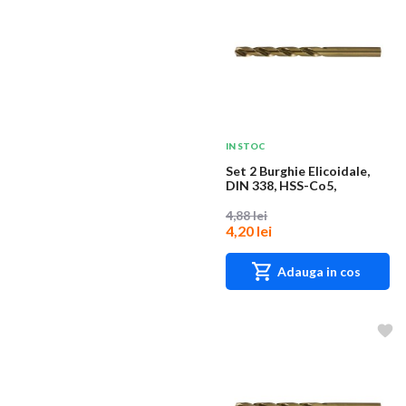
IN STOC
Set 2 Burghie Elicoidale,
DIN 338, HSS-Co5,
Diametru 1.8 mm,...
4,88 lei
4,20 lei
Adauga in cos