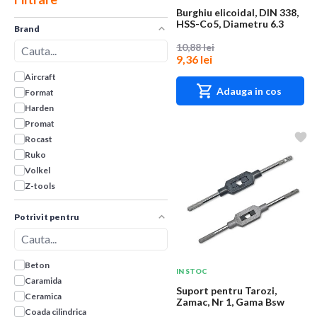
Burghiu elicoidal, DIN 338,
HSS-Co5, Diametru 6.3
Brand
mm, Lungim...
10,88 lei
9,36 lei
Aircraft
Adauga in cos
Format
Harden
Promat
Rocast
Ruko
Volkel
Z-tools
Potrivit pentru
Beton
IN STOC
Caramida
Suport pentru Tarozi,
Ceramica
Zamac, Nr 1, Gama Bsw
Coada cilindrica
1/16 - 3/8, G 1/...