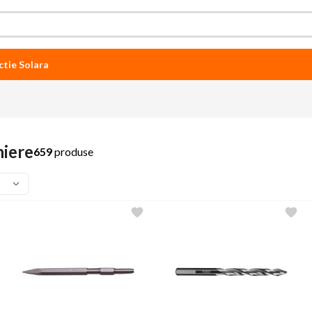
ctie Solara
hiere
659
produse