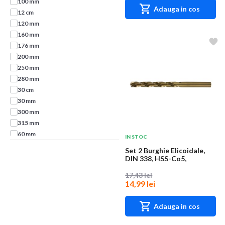
100 mm
Adauga in cos
12 cm
120 mm
160 mm
176 mm
200 mm
250 mm
280 mm
30 cm
30 mm
300 mm
315 mm
60 mm
IN STOC
80 mm
Set 2 Burghie Elicoidale,
800 mm
DIN 338, HSS-Co5,
Diametru 5.9 mm,...
85 mm
17,43 lei
9.1 cm
14,99 lei
90 mm
Adauga in cos