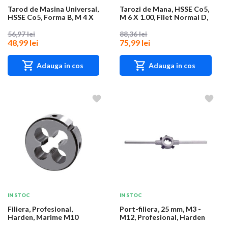
Tarod de Masina Universal,
Tarozi de Mana, HSSE Co5,
HSSE Co5, Forma B, M 4 X
M 6 X 1.00, Filet Normal D,
0.7, Fil...
din 35...
56,97 lei
88,36 lei
48,99 lei
75,99 lei
Adauga in cos
Adauga in cos
IN STOC
IN STOC
Filiera, Profesional,
Port-filiera, 25 mm, M3 -
Harden, Marime M10
M12, Profesional, Harden