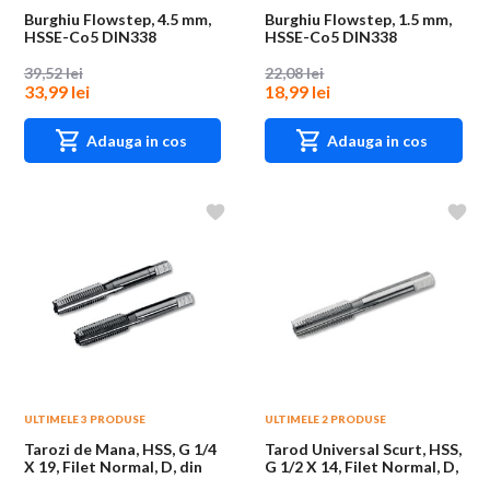
Burghiu Flowstep, 4.5 mm,
Burghiu Flowstep, 1.5 mm,
HSSE-Co5 DIN338
HSSE-Co5 DIN338
39,52 lei
22,08 lei
33,99 lei
18,99 lei
Adauga in cos
Adauga in cos
ULTIMELE 3 PRODUSE
ULTIMELE 2 PRODUSE
Tarozi de Mana, HSS, G 1/4
Tarod Universal Scurt, HSS,
X 19, Filet Normal, D, din
G 1/2 X 14, Filet Normal, D,
5157 -...
pen...