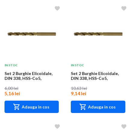
IN STOC
IN STOC
Set 2 Burghie Elicoidale,
Set 2 Burghie Elicoidale,
DIN 338, HSS-Co5,
DIN 338, HSS-Co5,
Diametru 2.1 mm,...
Diametru 4.4 mm,...
6,00 lei
10,63 lei
5,16 lei
9,14 lei
Adauga in cos
Adauga in cos