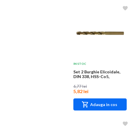
IN STOC
Set 2 Burghie Elicoidale,
DIN 338, HSS-Co5,
Diametru 2.8 mm,...
6,77 lei
5,82 lei
Adauga in cos