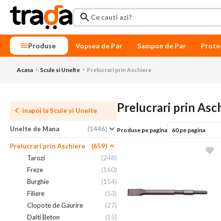
Produse
Vopsea de Par
Sampon de Par
Prote
Acasa
Scule si Unelte
Prelucrari prin Aschiere
Prelucrari prin Asc
inapoi la
Scule si Unelte
Unelte de Mana
(1446)
Produse pe pagina
Prelucrari prin Aschiere
(659)
Tarozi
(248)
Freze
(160)
Burghie
(154)
Filiere
(53)
Clopote de Gaurire
(27)
Dalti Beton
(15)