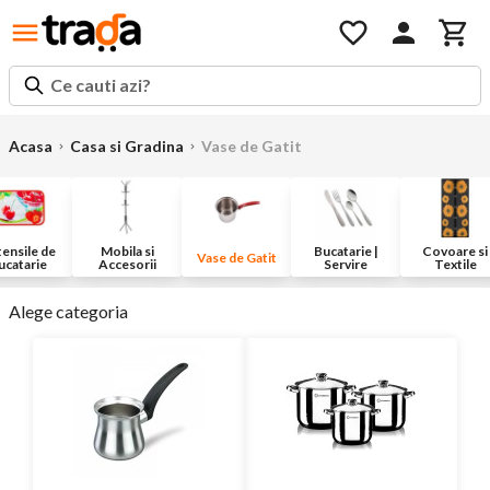
Ce cauti azi?
Acasa
Casa si Gradina
Vase de Gatit
ensile de
Mobila si
Bucatarie |
Covoare si
Vase de Gatit
ucatarie
Accesorii
Servire
Textile
Alege categoria