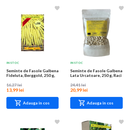
IN STOC
IN STOC
Seminte de Fasole Galbena
Seminte de Fasole Galbena
Fideluta, Berggold, 250 g,
Lata Urcatoare, 250 g, Raci
Raci Se...
Sement...
16,27 lei
24,41 lei
13,99 lei
20,99 lei
Adauga in cos
Adauga in cos