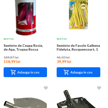
IN STOC
IN STOC
Seminte de Ceapa Rosie,
Seminte de Fasole Galbena
de Apa, Tropea Rossa
Fideluta, Rocquencourt, 1
Lunga, 500 g, R...
kg, Raci...
184,87 lei
46,50 lei
158,99 lei
39,99 lei
Adauga in cos
Adauga in cos