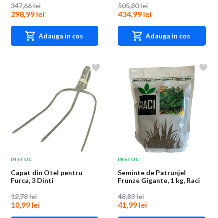
347,66 lei
505,80 lei
298,99 lei
434,99 lei
Adauga in cos
Adauga in cos
IN STOC
IN STOC
Capat din Otel pentru
Seminte de Patrunjel
Furca, 3 Dinti
Frunze Gigante, 1 kg, Raci
Sementi
12,78 lei
48,83 lei
10,99 lei
41,99 lei