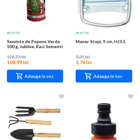
IN STOC
IN STOC
Seminte de Pepene Verde
Maner Stupi, 9 cm, HJ3.5
500 g, Jubilee, Raci Sementi
126,73 lei
3,21 lei
108,99 lei
2,76 lei
Adauga in cos
Adauga in cos