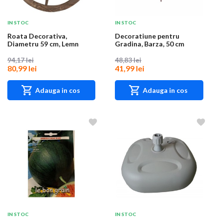
IN STOC
IN STOC
Roata Decorativa,
Decoratiune pentru
Diametru 59 cm, Lemn
Gradina, Barza, 50 cm
94,17 lei
48,83 lei
80,99 lei
41,99 lei
Adauga in cos
Adauga in cos
IN STOC
IN STOC