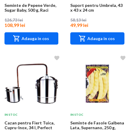
Seminte de Pepene Verde,
Suport pentru Umbrela, 43
Sugar Baby, 500 g, Raci
x 43 x 24 cm
Sementi
126,73 lei
58,13 lei
108,99 lei
49,99 lei
Adauga in cos
Adauga in cos
IN STOC
IN STOC
Cazan pentru Fiert Tuica,
Seminte de Fasole Galbena
Cupru-Inox, 34 l, Perfect
Lata, Supernano, 250 g,
Home
Raci Semen...