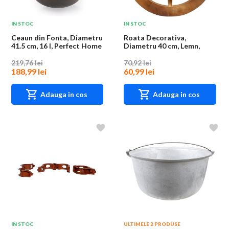
IN STOC
IN STOC
Ceaun din Fonta, Diametru
Roata Decorativa,
41.5 cm, 16 l, Perfect Home
Diametru 40 cm, Lemn,
Maro
219,76 lei
70,92 lei
188,99 lei
60,99 lei
Adauga in cos
Adauga in cos
IN STOC
ULTIMELE 2 PRODUSE