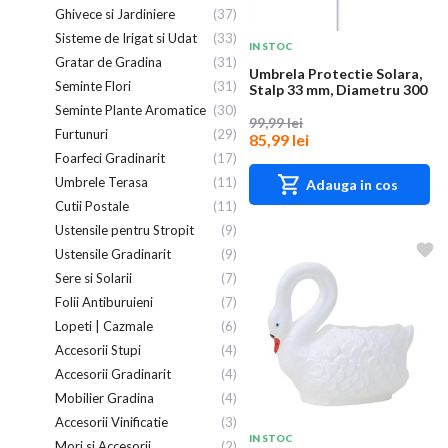
Ghivece si Jardiniere
(37)
Sisteme de Irigat si Udat
(33)
IN STOC
Gratar de Gradina
(31)
Umbrela Protectie Solara,
Seminte Flori
(31)
Stalp 33 mm, Diametru 300
cm, Inal...
Seminte Plante Aromatice
(30)
99,99 lei
Furtunuri
(29)
85,99 lei
Foarfeci Gradinarit
(17)
Umbrele Terasa
(11)
Adauga in cos
Cutii Postale
(11)
Ustensile pentru Stropit
(9)
Ustensile Gradinarit
(9)
Sere si Solarii
(7)
Folii Antiburuieni
(7)
Lopeti | Cazmale
(6)
Accesorii Stupi
(4)
Accesorii Gradinarit
(4)
Mobilier Gradina
(4)
Accesorii Vinificatie
(3)
IN STOC
Mori si Accesorii
(2)