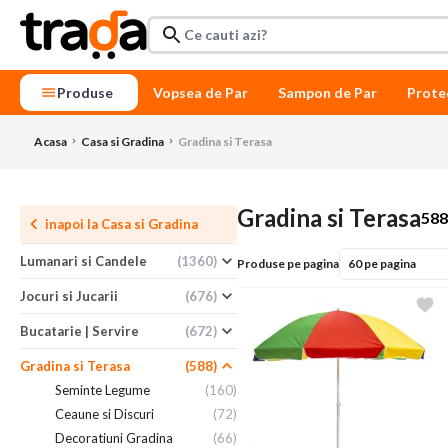
Produse
Vopsea de Par
Sampon de Par
Prote
Acasa
Casa si Gradina
Gradina si Terasa
Gradina si Terasa
58
inapoi la
Casa si Gradina
Lumanari si Candele
(1360)
Produse pe pagina
Jocuri si Jucarii
(676)
Bucatarie | Servire
(672)
Gradina si Terasa
(588)
Seminte Legume
(160)
Ceaune si Discuri
(72)
Decoratiuni Gradina
(66)