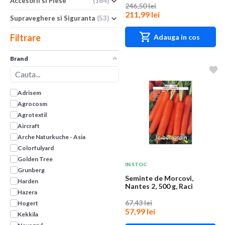
Accesorii si Piese
(164)
246,50 lei
211,99 lei
Supraveghere si Siguranta
(53)
Filtrare
Adauga in cos
Brand
Adrisem
Agrocosm
Agrotextil
Aircraft
Arche Naturkuche - Asia
Colorfulyard
Golden Tree
IN STOC
Grunberg
Seminte de Morcovi,
Harden
Nantes 2, 500 g, Raci
Hazera
Sementi
67,43 lei
Hogert
57,99 lei
Kekkila