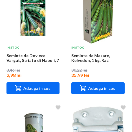
IN STOC
IN STOC
Seminte de Dovlecel
Seminte de Mazare,
Vargat, Striato di Napoli, 7
Kelvedon, 1 kg, Raci
g, Raci Sem...
Sementi
3,46 lei
30,22 lei
2,98 lei
25,99 lei
Adauga in cos
Adauga in cos