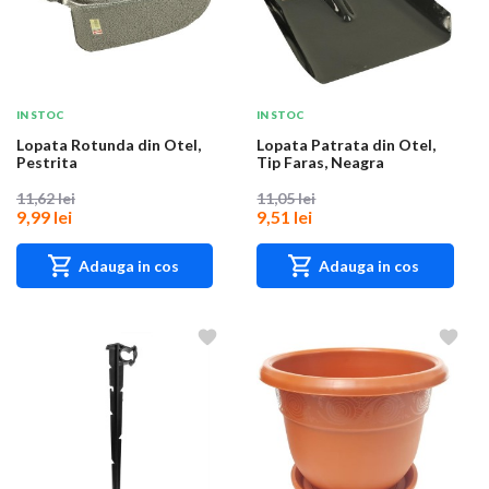
IN STOC
IN STOC
Lopata Rotunda din Otel,
Lopata Patrata din Otel,
Pestrita
Tip Faras, Neagra
11,62 lei
11,05 lei
9,99 lei
9,51 lei
Adauga in cos
Adauga in cos