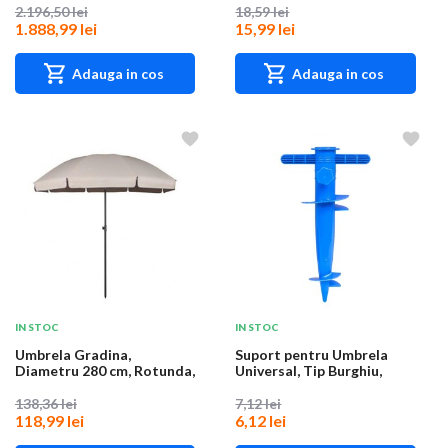
2.196,50 lei
18,59 lei
1.888,99 lei
15,99 lei
Adauga in cos
Adauga in cos
IN STOC
IN STOC
Umbrela Gradina,
Suport pentru Umbrela
Diametru 280 cm, Rotunda,
Universal, Tip Burghiu,
Diverse Culori, G...
Lungime 30 cm,...
138,36 lei
7,12 lei
118,99 lei
6,12 lei