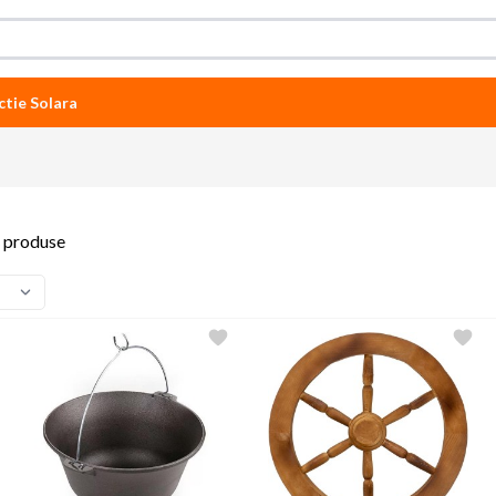
ctie Solara
8
produse