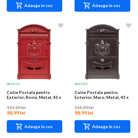
Adauga in cos
Adauga in cos
IN STOC
IN STOC
Cutie Postala pentru
Cutie Postala pentru
Exterior, Rosie, Metal, 41 x
Exterior, Maro, Metal, 41 x
26 x 9 cm
26 x 9 cm
115,10 lei
115,10 lei
98,99 lei
98,99 lei
Adauga in cos
Adauga in cos