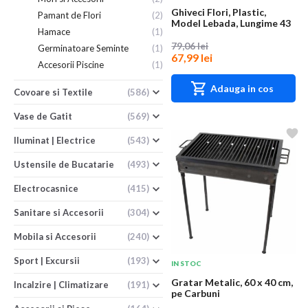
Ghiveci Flori, Plastic,
Pamant de Flori
(2)
Model Lebada, Lungime 43
Hamace
(1)
cm, Alb
79,06 lei
Germinatoare Seminte
(1)
67,99 lei
Accesorii Piscine
(1)
Adauga in cos
Covoare si Textile
(586)
Vase de Gatit
(569)
Iluminat | Electrice
(543)
Ustensile de Bucatarie
(493)
Electrocasnice
(415)
Sanitare si Accesorii
(304)
Mobila si Accesorii
(240)
Sport | Excursii
(193)
IN STOC
Gratar Metalic, 60 x 40 cm,
Incalzire | Climatizare
(191)
pe Carbuni