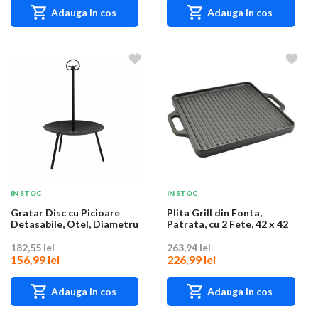
Adauga in cos
Adauga in cos
IN STOC
IN STOC
Gratar Disc cu Picioare
Plita Grill din Fonta,
Detasabile, Otel, Diametru
Patrata, cu 2 Fete, 42 x 42
46 cm, Ma...
cm, Perfe...
182,55 lei
263,94 lei
156,99 lei
226,99 lei
Adauga in cos
Adauga in cos