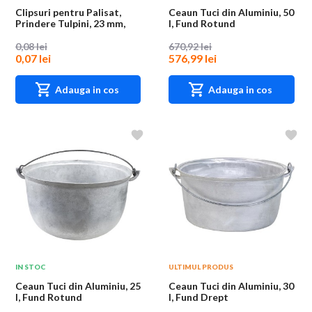
Clipsuri pentru Palisat,
Ceaun Tuci din Aluminiu, 50
Prindere Tulpini, 23 mm,
l, Fund Rotund
Plastic
0,08 lei
670,92 lei
0,07 lei
576,99 lei
Adauga in cos
Adauga in cos
IN STOC
ULTIMUL PRODUS
Ceaun Tuci din Aluminiu, 25
Ceaun Tuci din Aluminiu, 30
l, Fund Rotund
l, Fund Drept