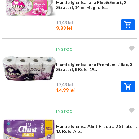
Hartie Igienica Iana Fine&Smart, 2
Straturi, 14 m, Magnolie...
11,43 lei
9,83 lei
IN STOC
Hartie Igienica Iana Premium, Liliac, 3
Straturi, 8 Role, 19...
17,43 lei
14,99 lei
IN STOC
Hartie Igienica Alint Practic, 2 Straturi,
10 Role, Alba