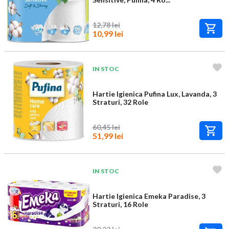
12,78 lei
10,99 lei
IN STOC
Hartie Igienica Pufina Lux, Lavanda, 3
Straturi, 32 Role
60,45 lei
51,99 lei
IN STOC
Hartie Igienica Emeka Paradise, 3
Straturi, 16 Role