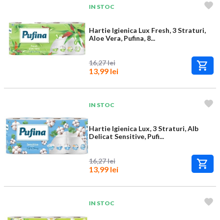
IN STOC
Hartie Igienica Lux Fresh, 3 Straturi,
Aloe Vera, Pufina, 8...
16,27 lei
13,99 lei
IN STOC
Hartie Igienica Lux, 3 Straturi, Alb
Delicat Sensitive, Pufi...
16,27 lei
13,99 lei
IN STOC