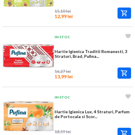
15,10 lei
12,99 lei
IN STOC
Hartie Igienica Traditii Romanesti, 3
Straturi, Brad, Pufina...
16,27 lei
13,99 lei
IN STOC
Hartie Igienica Lux, 4 Straturi, Parfum
de Portocala si Scor...
18,59 lei