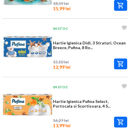
18,59 lei
15,99 lei
IN STOC
Hartie Igienica Didi, 3 Straturi, Ocean
Breeze, Pufina, 8 Ro...
15,10 lei
12,99 lei
IN STOC
Hartie Igienica Pufina Select,
Portocala si Scortisoara, 4 S...
16,27 lei
13,99 lei