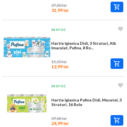
37,20 lei
31,99 lei
IN STOC
Hartie Igienica Didi, 3 Straturi, Alb
Imaculat, Pufina, 8 Ro...
15,10 lei
12,99 lei
IN STOC
Hartie Igienica Pufina Didi, Musetel, 3
Straturi, 16 Role
29,06 lei
24,99 lei