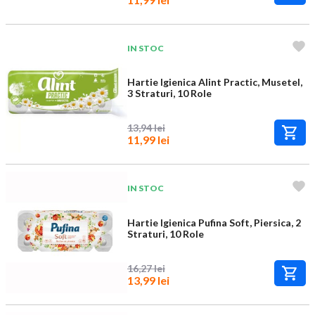
IN STOC
Hartie Igienica Alint Practic, Musetel,
3 Straturi, 10 Role
13,94 lei
11,99 lei
IN STOC
Hartie Igienica Pufina Soft, Piersica, 2
Straturi, 10 Role
16,27 lei
13,99 lei