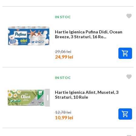
IN STOC
Hartie Igienica Pufina Didi, Ocean
Breeze, 3 Straturi, 16 Ro...
29,06 lei
24,99 lei
IN STOC
Hartie Igienica Alint, Musetel, 3
Straturi, 10 Role
12,78 lei
10,99 lei