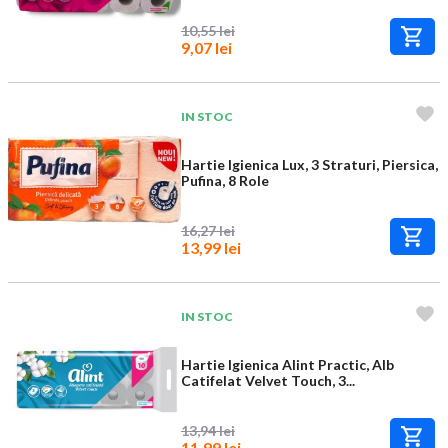
10,55 lei
9,07 lei
IN STOC
Hartie Igienica Lux, 3 Straturi, Piersica,
Pufina, 8 Role
16,27 lei
13,99 lei
IN STOC
Hartie Igienica Alint Practic, Alb
Catifelat Velvet Touch, 3...
13,94 lei
11,99 lei