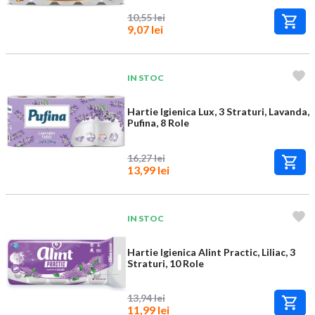
10,55 lei
9,07 lei
IN STOC
Hartie Igienica Lux, 3 Straturi, Lavanda,
Pufina, 8 Role
16,27 lei
13,99 lei
IN STOC
Hartie Igienica Alint Practic, Liliac, 3
Straturi, 10 Role
13,94 lei
11,99 lei