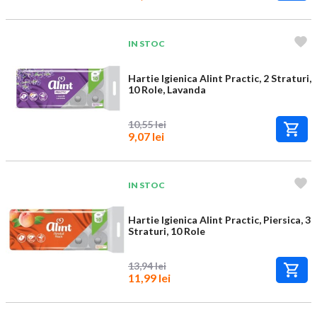
IN STOC
Hartie Igienica Alint Practic, 2 Straturi,
10 Role, Lavanda
10,55 lei
9,07 lei
IN STOC
Hartie Igienica Alint Practic, Piersica, 3
Straturi, 10 Role
13,94 lei
11,99 lei