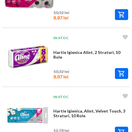
10,32 lei
8,87 lei
IN STOC
Hartie Igienica Alint, 2 Straturi, 10
Role
10,32 lei
8,87 lei
IN STOC
Hartie Igienica, Alint, Velvet Touch, 3
Straturi, 10 Role
12,78 lei