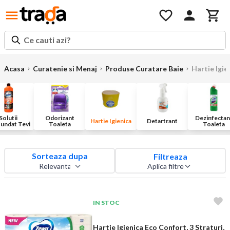
Ce cauti azi?
Acasa
Curatenie si Menaj
Produse Curatare Baie
Hartie Igie
Solutii
Odorizant
Dezinfectan
Hartie Igienica
Detartrant
undat Tevi
Toaleta
Toaleta
Sorteaza dupa
Filtreaza
Aplica filtre
IN STOC
Hartie Igienica Eco Confort, 3 Straturi,