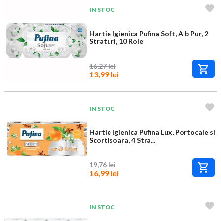
IN STOC
Hartie Igienica Pufina Soft, Alb Pur, 2
Straturi, 10 Role
16,27 lei
13,99 lei
IN STOC
Hartie Igienica Pufina Lux, Portocale si
Scortisoara, 4 Stra...
19,76 lei
16,99 lei
IN STOC