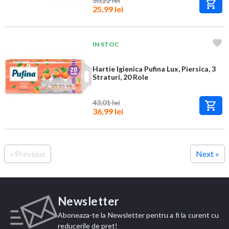
30,22 lei
25,99 lei
IN STOC
Hartie Igienica Pufina Lux, Piersica, 3
Straturi, 20 Role
43,01 lei
36,99 lei
« Previous
Next »
Newsletter
Aboneaza-te la Newsletter pentru a fi la curent cu
reducerile de pret!