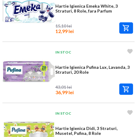
Hartie Igienica Emeka White, 3
Straturi, 8 Role, fara Parfum
15,10 lei
12,99 lei
IN STOC
Hartie Igienica Pufina Lux, Lavanda, 3
Straturi, 20 Role
43,01 lei
36,99 lei
IN STOC
Hartie Igienica Didi, 3 Straturi,
Musetel, Pufina, 8 Role