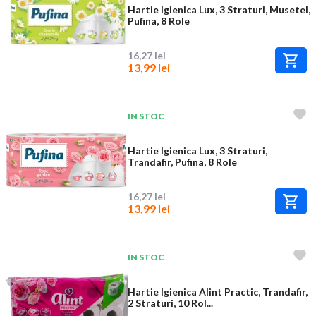
Hartie Igienica Lux, 3 Straturi, Musetel,
Pufina, 8 Role
16,27 lei
13,99 lei
IN STOC
Hartie Igienica Lux, 3 Straturi,
Trandafir, Pufina, 8 Role
16,27 lei
13,99 lei
IN STOC
Hartie Igienica Alint Practic, Trandafir,
2 Straturi, 10 Rol...