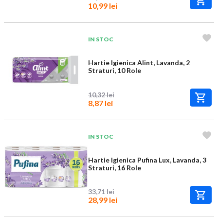
10,99 lei
IN STOC
Hartie Igienica Alint, Lavanda, 2
Straturi, 10 Role
10,32 lei
8,87 lei
IN STOC
Hartie Igienica Pufina Lux, Lavanda, 3
Straturi, 16 Role
33,71 lei
28,99 lei