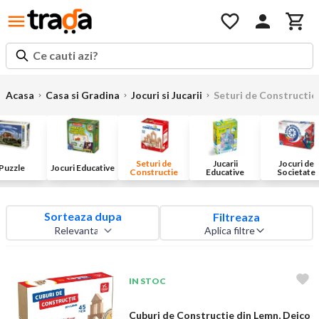
Ce cauti azi?
Acasa
Casa si Gradina
Jocuri si Jucarii
Seturi de Constructie
Seturi de
Jucarii
Jocuri de
Puzzle
Jocuri Educative
Constructie
Educative
Societate
Sorteaza dupa
Filtreaza
Aplica filtre
IN STOC
Cuburi de Constructie din Lemn, Deico