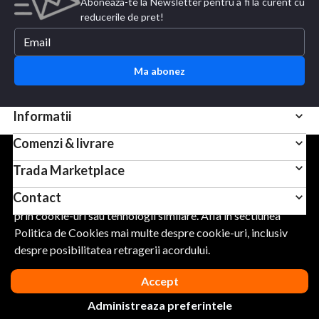
Aboneaza-te la Newsletter pentru a fi la curent cu
reducerile de pret!
Ma abonez
Informatii
Comenzi & livrare
Pentru scopuri precum afisarea de continut personalizat,
Trada Marketplace
folosim module cookie sau tehnologii similare. Apasand
Contact
Accept, esti de acord sa permiti colectarea de informatii
prin cookie-uri sau tehnologii similare. Afla in sectiunea
Politica de Cookies mai multe despre cookie-uri, inclusiv
URMARESTE-NE
despre posibilitatea retragerii acordului.
Accept
Administreaza preferintele