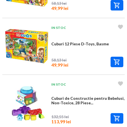
58,13 lei
49,99 lei
IN STOC
Cuburi 12 Piese D-Toys, Basme
58,13 lei
49,99 lei
IN STOC
Cuburi de Constructie pentru Bebelusi,
Non-Toxice, 28 Piese...
132,55 lei
113,99 lei