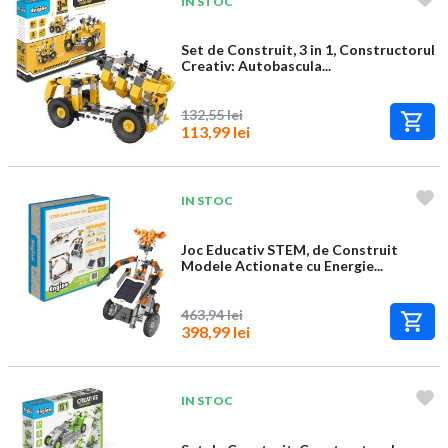
IN STOC
Set de Construit, 3 in 1, Constructorul
Creativ: Autobascula...
132,55 lei
113,99 lei
IN STOC
Joc Educativ STEM, de Construit
Modele Actionate cu Energie...
463,94 lei
398,99 lei
IN STOC