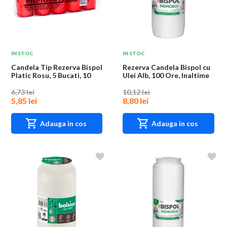
IN STOC
IN STOC
Candela Tip Rezerva Bispol
Rezerva Candela Bispol cu
Platic Rosu, 5 Bucati, 10
Ulei Alb, 100 Ore, Inaltime
Ore
14 cm
6,73 lei
10,12 lei
5,85 lei
8,80 lei
Adauga in cos
Adauga in cos