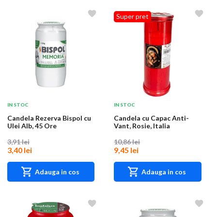
Super pret
IN STOC
IN STOC
Candela Rezerva Bispol cu
Candela cu Capac Anti-
Ulei Alb, 45 Ore
Vant, Rosie, Italia
3,91 lei
10,86 lei
3,40 lei
9,45 lei
Adauga in cos
Adauga in cos