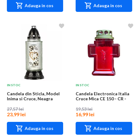
Adauga in cos
Adauga in cos
IN STOC
IN STOC
Candela din Sticla, Model
Candela Electronica Italia
Inima si Cruce, Neagra
Cruce Mica CE 150 - CR -
11, Bate...
27,57 lei
19,53 lei
23,99 lei
16,99 lei
Adauga in cos
Adauga in cos