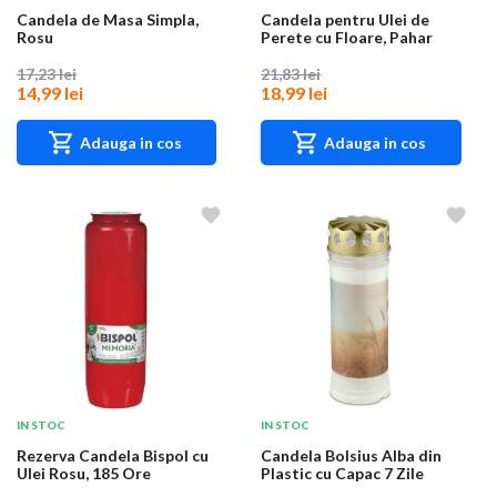
Candela de Masa Simpla,
Candela pentru Ulei de
Rosu
Perete cu Floare, Pahar
Albastru
17,23 lei
21,83 lei
14,99 lei
18,99 lei
Adauga in cos
Adauga in cos
IN STOC
IN STOC
Rezerva Candela Bispol cu
Candela Bolsius Alba din
Ulei Rosu, 185 Ore
Plastic cu Capac 7 Zile
Grau