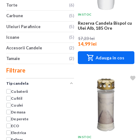
Torte
(6)
IN STOC
Carbune
(5)
Rezerva Candela Bispol cu
Uleiuri Parafinice
(5)
Ulei Alb, 185 Ore
Icoane
(5)
17,23 lei
14,99 lei
Accesorii Candele
(2)
Adauga in cos
Tamaie
(2)
Filtrare
Tip candela
Cu baterii
Cu fitil
Cu ulei
De masa
De perete
ECO
Electrica
IN STOC
Felinar