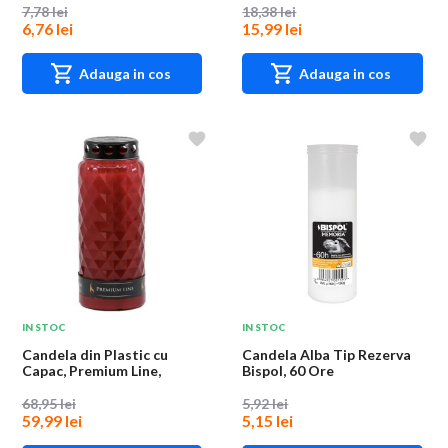
7,78 lei
18,38 lei
6,76 lei
15,99 lei
Adauga in cos
Adauga in cos
IN STOC
IN STOC
Candela din Plastic cu
Candela Alba Tip Rezerva
Capac, Premium Line,
Bispol, 60 Ore
Rosie, 14 Zile
68,95 lei
5,92 lei
59,99 lei
5,15 lei