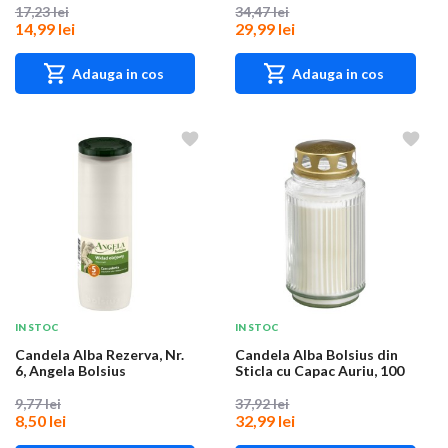
17,23 lei
34,47 lei
14,99 lei
29,99 lei
Adauga in cos
Adauga in cos
IN STOC
IN STOC
Candela Alba Rezerva, Nr.
Candela Alba Bolsius din
6, Angela Bolsius
Sticla cu Capac Auriu, 100
Ore
9,77 lei
37,92 lei
8,50 lei
32,99 lei