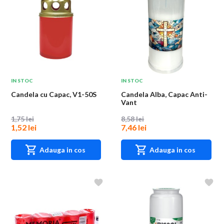
IN STOC
IN STOC
Candela cu Capac, V1-50S
Candela Alba, Capac Anti-
Vant
1,75 lei
8,58 lei
1,52 lei
7,46 lei
Adauga in cos
Adauga in cos