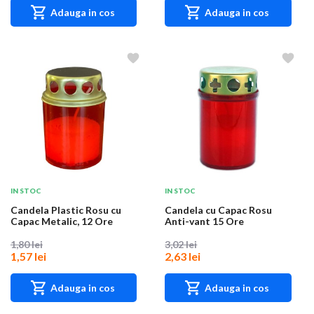
Adauga in cos
Adauga in cos
IN STOC
IN STOC
Candela Plastic Rosu cu
Candela cu Capac Rosu
Capac Metalic, 12 Ore
Anti-vant 15 Ore
1,80 lei
3,02 lei
1,57 lei
2,63 lei
Adauga in cos
Adauga in cos