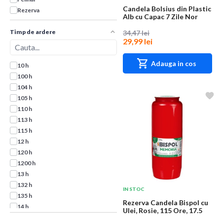
Candela Bolsius din Plastic
Rezerva
Alb cu Capac 7 Zile Nor
Timp de ardere
34,47 lei
29,99 lei
Adauga in cos
10 h
100 h
104 h
105 h
110 h
113 h
115 h
12 h
120 h
1200 h
13 h
132 h
IN STOC
135 h
Rezerva Candela Bispol cu
14 h
Ulei, Rosie, 115 Ore, 17.5
140 h
cm Inal...