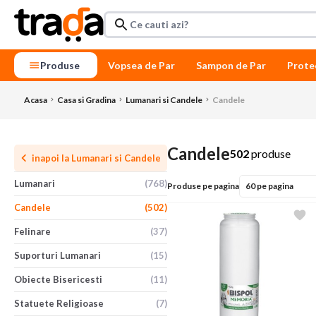
Produse
Vopsea de Par
Sampon de Par
Prote
Acasa
Casa si Gradina
Lumanari si Candele
Candele
Candele
502
produse
inapoi la
Lumanari si Candele
Lumanari
(768)
Produse pe pagina
Candele
(502)
Felinare
(37)
Suporturi Lumanari
(15)
Obiecte Bisericesti
(11)
Statuete Religioase
(7)