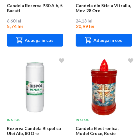
Candela Rezerva P30 Alb, 5
Candela din Sticla Vitraliu,
Bucati
Mov, 28 Ore
6,60 lei
24,13 lei
5,74 lei
20,99 lei
Adauga in cos
Adauga in cos
IN STOC
IN STOC
Rezerva Candela Bispol cu
Candela Electronica,
Ulei Alb, 80 Ore
Model Cruce, Rosie