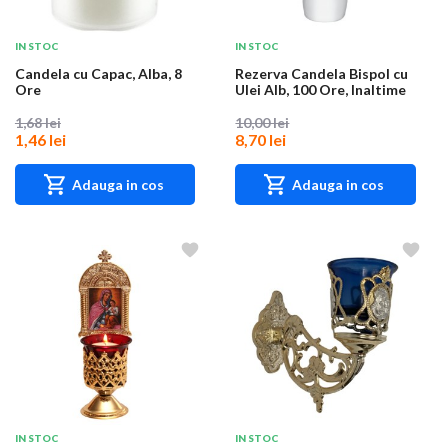
IN STOC
IN STOC
Candela cu Capac, Alba, 8
Rezerva Candela Bispol cu
Ore
Ulei Alb, 100 Ore, Inaltime
19 cm
1,68 lei
10,00 lei
1,46 lei
8,70 lei
Adauga in cos
Adauga in cos
IN STOC
IN STOC