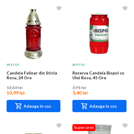
IN STOC
IN STOC
Candela Felinar din Sticla
Rezerva Candela Bispol cu
Rosu, 24 Ore
Ulei Rosu, 45 Ore
12,63 lei
3,91 lei
10,99 lei
3,40 lei
Adauga in cos
Adauga in cos
Super pret