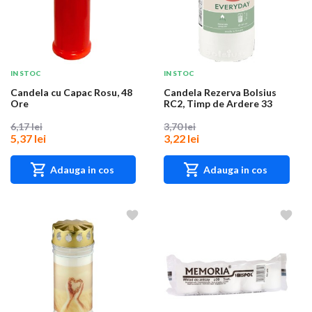
IN STOC
IN STOC
Candela cu Capac Rosu, 48
Candela Rezerva Bolsius
Ore
RC2, Timp de Ardere 33
Ore, Alba
6,17 lei
3,70 lei
5,37 lei
3,22 lei
Adauga in cos
Adauga in cos