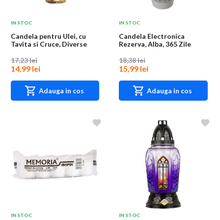
IN STOC
IN STOC
Candela pentru Ulei, cu
Candela Electronica
Tavita si Cruce, Diverse
Rezerva, Alba, 365 Zile
Culori
17,23 lei
18,38 lei
14,99 lei
15,99 lei
Adauga in cos
Adauga in cos
IN STOC
IN STOC