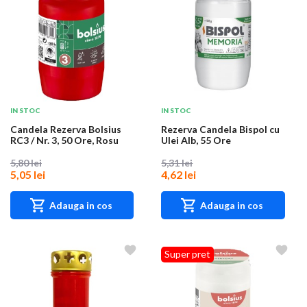
IN STOC
IN STOC
Candela Rezerva Bolsius
Rezerva Candela Bispol cu
RC3 / Nr. 3, 50 Ore, Rosu
Ulei Alb, 55 Ore
5,80 lei
5,31 lei
5,05 lei
4,62 lei
Adauga in cos
Adauga in cos
Super pret