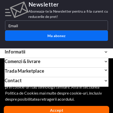
Newsletter
Aboneaza-te la Newsletter pentru a fi la curent cu
reducerile de pret!
Ma abonez
Informatii
Comenzi & livrare
Pentru scopuri precum afisarea de continut personalizat,
Trada Marketplace
folosim module cookie sau tehnologii similare. Apasand
Contact
Accept, esti de acord sa permiti colectarea de informatii
prin cookie-uri sau tehnologii similare. Afla in sectiunea
Politica de Cookies mai multe despre cookie-uri, inclusiv
URMARESTE-NE
despre posibilitatea retragerii acordului.
Accept