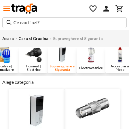
Ce cauti azi?
Acasa
Casa si Gradina
Supraveghere si Siguranta
calzire |
Iluminat |
Supraveghere si
Accesorii si
Electrocasnice
imatizare
Electrice
Siguranta
Piese
Alege categoria