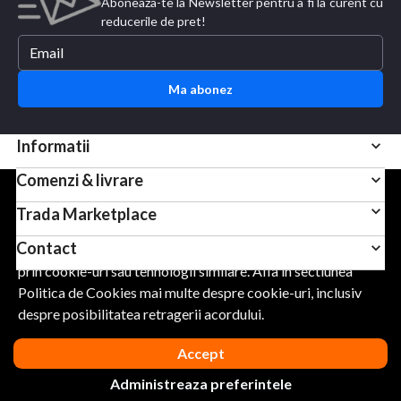
Aboneaza-te la Newsletter pentru a fi la curent cu
reducerile de pret!
Ma abonez
Informatii
Comenzi & livrare
Pentru scopuri precum afisarea de continut personalizat,
Trada Marketplace
folosim module cookie sau tehnologii similare. Apasand
Contact
Accept, esti de acord sa permiti colectarea de informatii
prin cookie-uri sau tehnologii similare. Afla in sectiunea
Politica de Cookies mai multe despre cookie-uri, inclusiv
URMARESTE-NE
despre posibilitatea retragerii acordului.
Accept
Administreaza preferintele