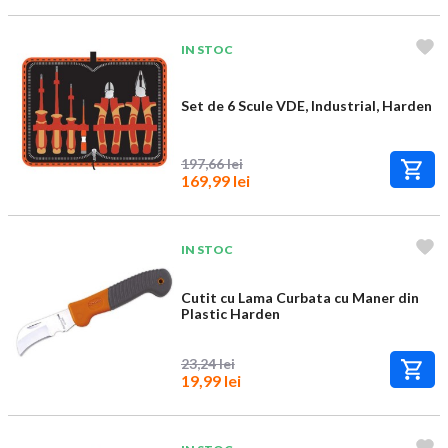
IN STOC
Set de 6 Scule VDE, Industrial, Harden
197,66 lei
169,99 lei
IN STOC
Cutit cu Lama Curbata cu Maner din
Plastic Harden
23,24 lei
19,99 lei