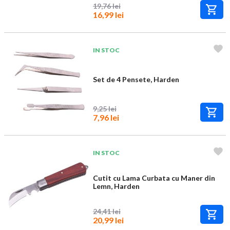
19,76 lei
16,99 lei
IN STOC
Set de 4 Pensete, Harden
9,25 lei
7,96 lei
IN STOC
Cutit cu Lama Curbata cu Maner din
Lemn, Harden
24,41 lei
20,99 lei