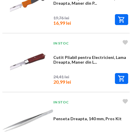
Dreapta, Maner din P...
19,76 lei
16,99 lei
IN STOC
Cutit Pliabil pentru Electricieni, Lama
Dreapta, Maner din L...
24,41 lei
20,99 lei
IN STOC
Penseta Dreapta, 140 mm, Pros Kit