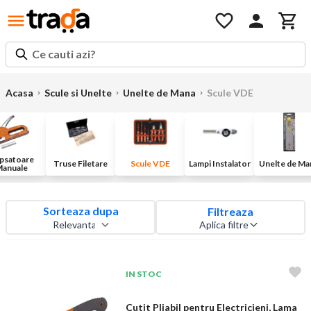
Ce cauti azi?
Acasa
Scule si Unelte
Unelte de Mana
Scule VDE
psatoare
Truse Filetare
Scule VDE
Lampi Instalator
Unelte de Ma
anuale
Sorteaza dupa
Filtreaza
Aplica filtre
IN STOC
Cutit Pliabil pentru Electricieni, Lama