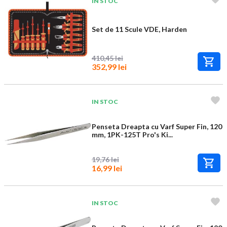
IN STOC
Set de 11 Scule VDE, Harden
410,45 lei
352,99 lei
IN STOC
Penseta Dreapta cu Varf Super Fin, 120
mm, 1PK-125T Pro's Ki...
19,76 lei
16,99 lei
IN STOC