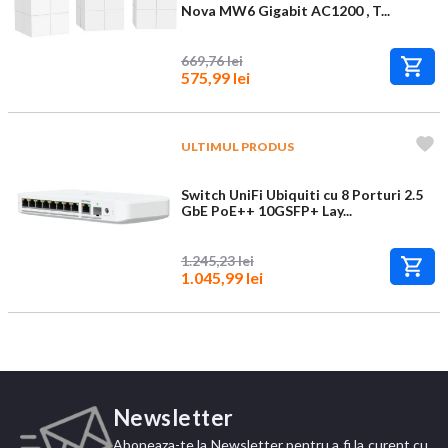
Nova MW6 Gigabit AC1200 , T...
669,76 lei
575,99 lei
ULTIMUL PRODUS
Switch UniFi Ubiquiti cu 8 Porturi 2.5
GbE PoE++ 10GSFP+ Lay...
1.245,23 lei
1.045,99 lei
Newsletter
Aboneaza-te la Newsletter pentru a fi la curent cu