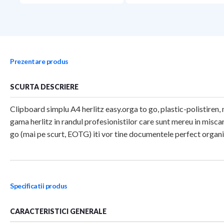
Prezentare produs
SCURTA DESCRIERE
Clipboard simplu A4 herlitz easy.orga to go, plastic-polistiren
gama herlitz in randul profesionistilor care sunt mereu in miscare
go (mai pe scurt, EOTG) iti vor tine documentele perfect organiza
Specificatii produs
CARACTERISTICI GENERALE