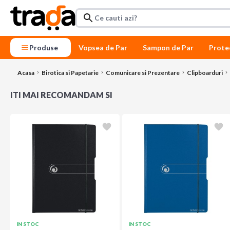
Produse
Vopsea de Par
Sampon de Par
Prote
Acasa
Birotica si Papetarie
Comunicare si Prezentare
Clipboarduri
ITI MAI RECOMANDAM SI
IN STOC
IN STOC