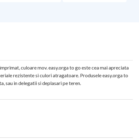
 imprimat, culoare mov. easy.orga to go este cea mai apreciata
teriale rezistente si culori atragatoare. Produsele easy.orga to
, sau in delegatii si deplasari pe teren.