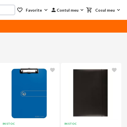
Favorite
Contul meu
Cosul meu
IN STOC
IN STOC