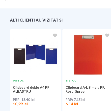
ALTI CLIENTI AU VIZITAT SI
IN STOC
IN STOC
Clipboard dublu A4 PP
Clipboard A4, Simplu PP,
ALBASTRU
Rosu, Spree
13,40 lei
7,15 lei
10,99 lei
6,14 lei