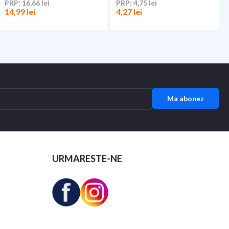
16,66 lei
4,75 lei
14,99 lei
4,27 lei
Ma abonez
URMARESTE-NE