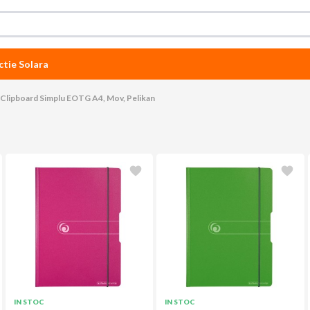
ctie Solara
Clipboard Simplu EOTG A4, Mov, Pelikan
IN STOC
IN STOC