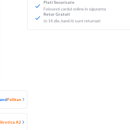
Plati Securizate
Folosesti cardul online in siguranta
Retur Gratuit
In 14 zile, banii iti sunt returnati
rand
Pelikan
 Birotica A2