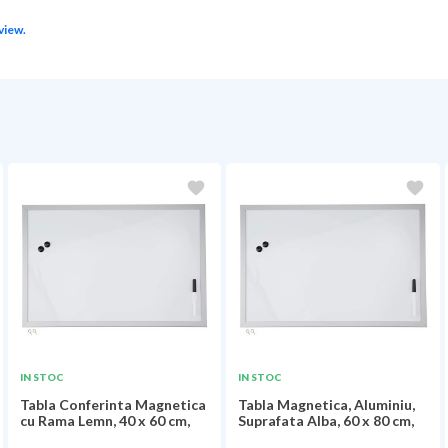
view.
IN STOC
IN STOC
Tabla Conferinta Magnetica
Tabla Magnetica, Aluminiu,
cu Rama Lemn, 40 x 60 cm,
Suprafata Alba, 60 x 80 cm,
Herlitz
Rama...