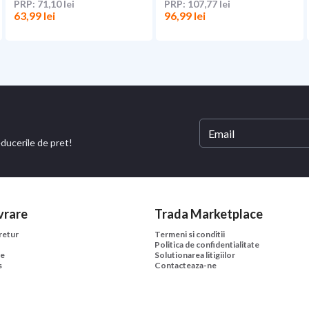
71,10 lei
107,77 lei
63,99 lei
96,99 lei
educerile de pret!
vrare
Trada Marketplace
 retur
Termeni si conditii
Politica de confidentialitate
ne
Solutionarea litigiilor
s
Contacteaza-ne