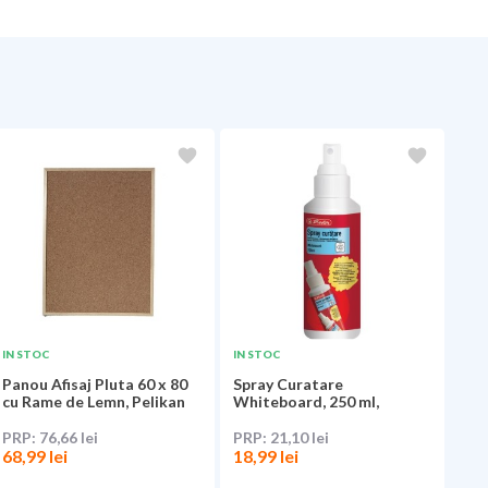
IN STOC
IN STOC
Panou Afisaj Pluta 60 x 80
Spray Curatare
cu Rame de Lemn, Pelikan
Whiteboard, 250 ml,
Herlitz
76,66 lei
21,10 lei
68,99 lei
18,99 lei