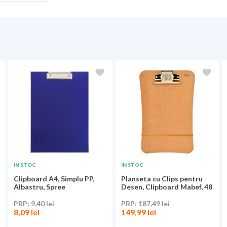
IN STOC
IN STOC
Clipboard A4, Simplu PP,
Planseta cu Clips pentru
Albastru, Spree
Desen, Clipboard Mabef, 48
x 48 cm,...
9,40 lei
187,49 lei
8,09 lei
149,99 lei