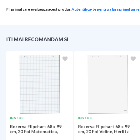
Fii primul care evalueaza acest produs.
Autentifica-te pentru a lasa primul un re
ITI MAI RECOMANDAM SI
IN STOC
IN STOC
Rezerva Flipchart 68 x 99
Rezerva Flipchart 68 x 99
cm, 20 Foi Matematica,
cm, 20 Foi Veline, Herlitz
Herlitz