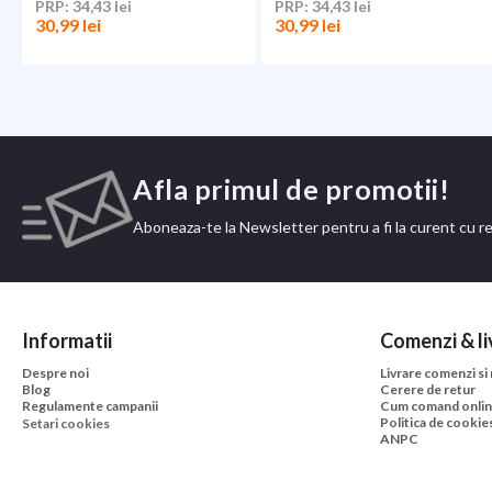
34,43 lei
34,43 lei
30,99 lei
30,99 lei
Afla primul de promotii!
Aboneaza-te la Newsletter pentru a fi la curent cu r
Informatii
Comenzi & li
Despre noi
Livrare comenzi si
Blog
Cerere de retur
Regulamente campanii
Cum comand onli
Politica de cookie
Setari cookies
ANPC