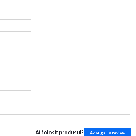
Ai folosit produsul?
Adauga un review