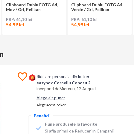
Clipboard Dublu EOTG A4,
Clipboard Dublu EOTG A4,
Mov / Gri, Pelikan
Verde / Gri, Pelikan
61,10 lei
61,10 lei
54,99 lei
54,99 lei
an
Ridicare personala din locker
easybox Corneliu Coposu 2
Incepand de
Miercuri, 12 August
Alege alt punct
Alege acest locker
Beneficii
Pune produsele la favorite
Si afla primul de Reduceri in Campanii