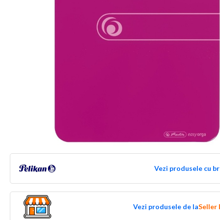
Vezi produsele cu b
Vezi produsele de la
Seller