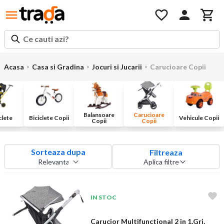
Ce cauti azi?
Acasa
Casa si Gradina
Jocuri si Jucarii
Carucioare Copii
Balansoare
Carucioare
clete
Biciclete Copii
Vehicule Copii
Copii
Copii
Sorteaza dupa
Filtreaza
Aplica filtre
IN STOC
Carucior Multifunctional 2 in 1,Gri,